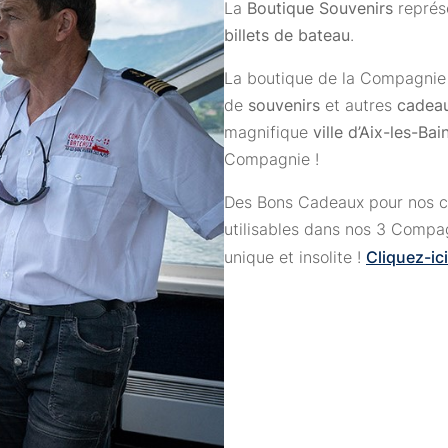
La
Boutique Souvenirs
représ
billets de bateau
.
La boutique de la Compagnie 
de
souvenirs
et autres
cadea
magnifique
ville d’Aix-les-Bai
Compagnie !
Des Bons Cadeaux pour nos cr
utilisables dans nos 3 Compag
Cliquez-ici
unique et insolite !