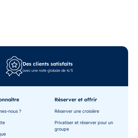
Des clients satisfaits
avec une note globale de 4/5
onnaître
Réserver et offrir
mes-nous ?
Réserver une croisière
tte
Privatiser et réserver pour un
groupe
que