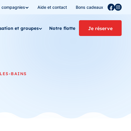
s compagnies
Aide et contact
Bons cadeaux
isation et groupes
Notre flotte
Je réserve
LES-BAINS